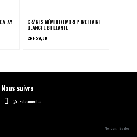
NDALAY
CRÂNES MÉMENTO MORI PORCELAINE
CRÂNES D
BLANCHE BRILLANTE
PIERRE B
CHF 29,00
CHF 99,00
Nous suivre
@dakotacuriosites
Mentions légales