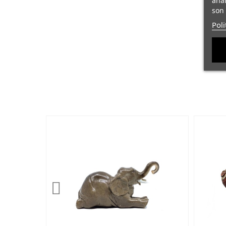
anal
son 
Poli