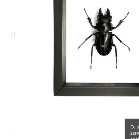
Ce s
serv