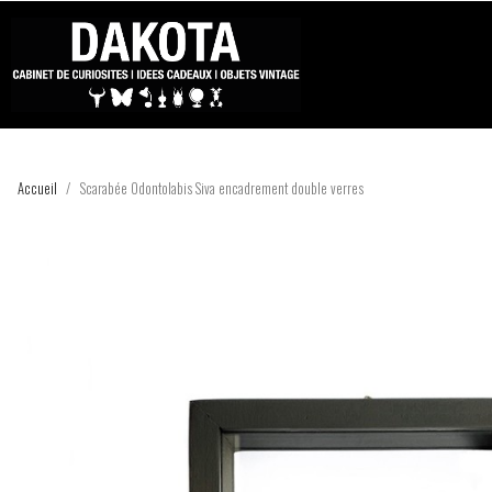
Accueil
Scarabée Odontolabis Siva encadrement double verres