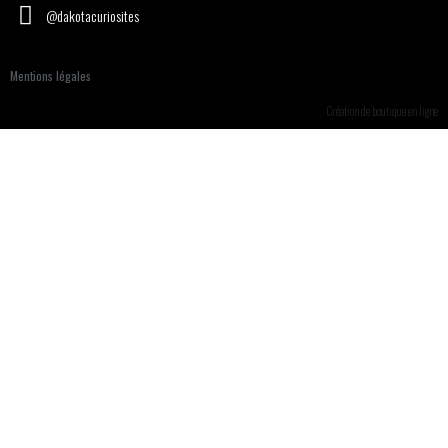
@dakotacuriosites
Mentions légales
Création de boutique en ligne