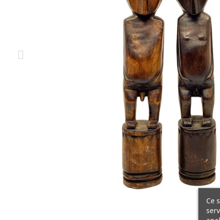
Ce s
serv