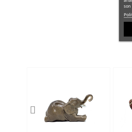
anal
son 
Poli