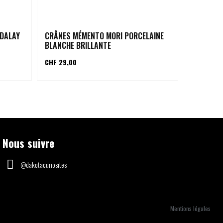
NDALAY
CRÂNES MÉMENTO MORI PORCELAINE
CRÂNES D
BLANCHE BRILLANTE
PIERRE B
CHF 29,00
CHF 99,00
Nous suivre
@dakotacuriosites
Mentions légales