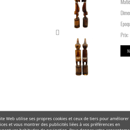
Matiè
Dimen
Epoq
Prix:
N
ite Web utilise ses propres cookies et ceux de tiers pour améliorer
ices et vous montrer des publicités liées à vos préférences en