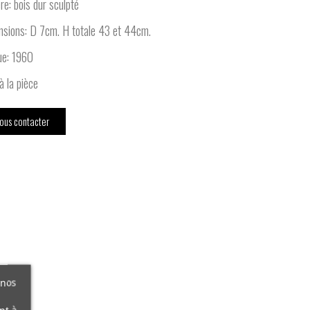
re: bois dur sculpté
sions: D 7cm. H totale 43 et 44cm.
ue: 1960
 à la pièce
ous contacter
 nos