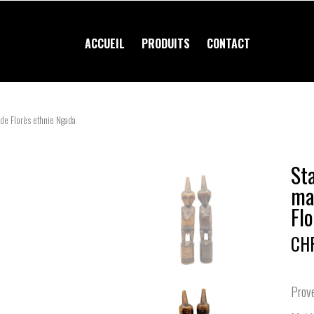
ACCUEIL
PRODUITS
CONTACT
de Florès ethnie Ngada
St
mai
Fl
CHF
Prove