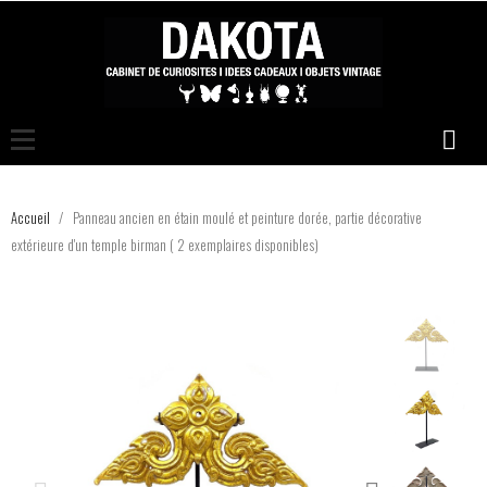
Accueil
Panneau ancien en étain moulé et peinture dorée, partie décorative
extérieure d'un temple birman ( 2 exemplaires disponibles)