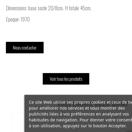
Dimensions: base socle 20/8cm. H totale 45cm.
Epoque: 1970
Nous contacter
Voir tous les produits
Vous pouvez aussi aimer
Ce site Web utilise ses propres cookies et ceux de ti
pour améliorer nos services et vous montrer des
publicités liées à vos préférences en analysant vos
habitudes de navigation. Pour donner votre conse
à son utilisation, appuyez sur le bouton Accepter.