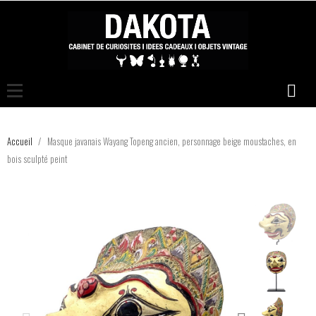
Accueil
Masque javanais Wayang Topeng ancien, personnage beige moustaches, en
bois sculpté peint