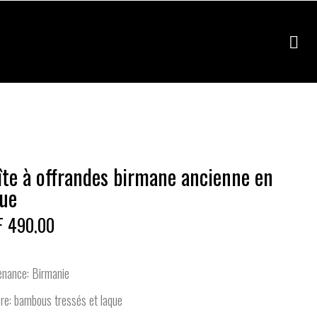
îte à offrandes birmane ancienne en
que
F 490,00
enance: Birmanie
re: bambous tressés et laque