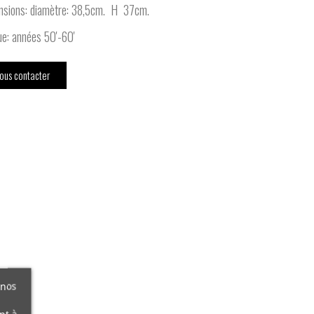
nsions: diamètre: 38,5cm. H 37cm.
e: années 50'-60'
ous contacter
 nos