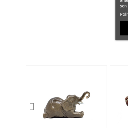
anal
son 
Poli