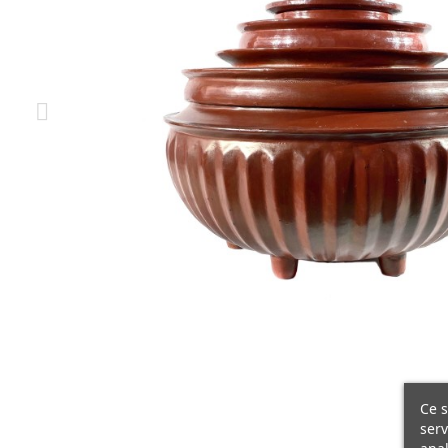
Ce s
serv