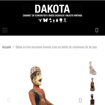
Accueil
Statue en bois ancienne homme assis en habits de cérémonie île de Java